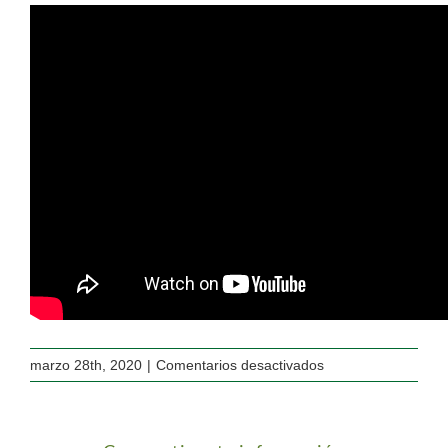
en
marzo 28th, 2020
|
Comentarios desactivados
6.OLMA-
PILATES
QUÉDATE