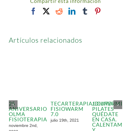
Compartir esta información
EN
CASA.
Facebook
X
Reddit
LinkedIn
Tumblr
Pinterest
MEDITACIÓN
1.
Artículos relacionados
25
TECARTERAPIA/DIATERMIA:
1.OLMA-
ANIVERSARIO
FISIOWARM
PILATES
OLMA
7.0
QUÉDATE
FISIOTERAPIA
EN CASA.
julio 19th, 2021
CALENTAMIE
noviembre 2nd,
Y