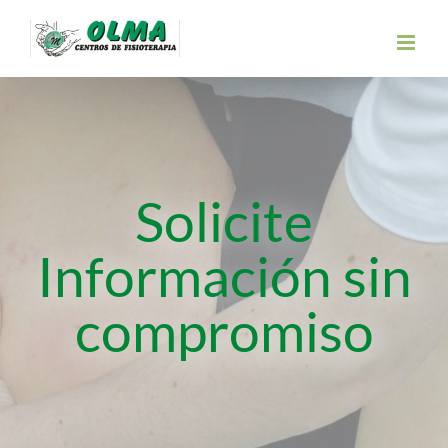
Saltar
al
contenido
Solicite
Información sin
compromiso